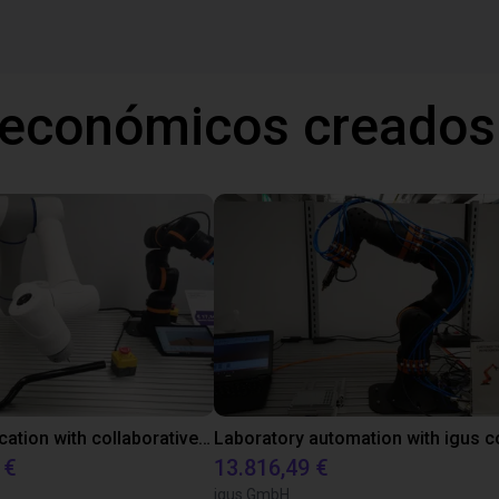
 económicos creados
Gluing application with collaborative robot
 €
13.816,49 €
igus GmbH