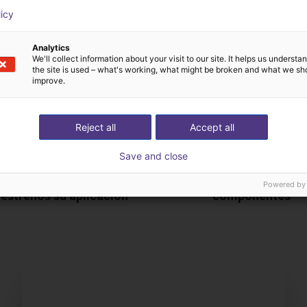
licy
Analytics
We'll collect information about your visit to our site. It helps us underst
the site is used – what's working, what might be broken and what we sh
improve.
Reject all
Accept all
Save and close
Definimos con usted tod
Powered by
éstrenos su aplicación
componentes