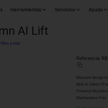
es
Herramientas
Servicios
Ayuda
C
Su cest
mn AI Lift
files y más
Referencia
:
RB
Massive design to 
Able to stand offs
Powerful Brushles
Maintenance Free