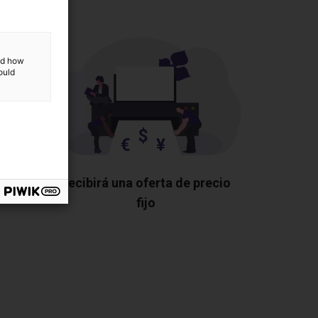
and how
ould
os los
Recibirá una oferta de precio
fijo