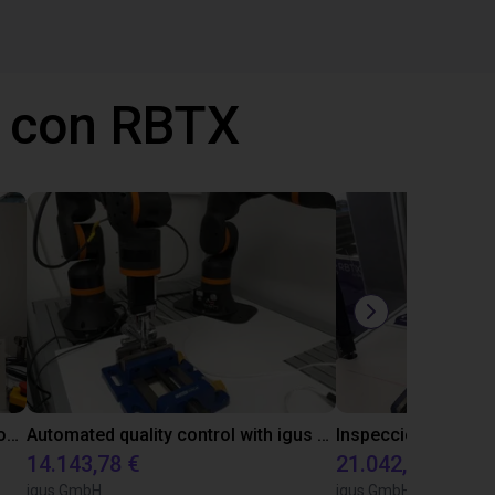
 con RBTX
Laboratory automation with igus cobot ReBeL 6DOF
Automated quality control with igus ReBeL
14.143,78 €
21.042,17 €
igus GmbH
igus GmbH