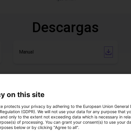
Descargas
Manual
Descargar todo
y on this site
 videollamada gratuit
te protects your privacy by adhering to the European Union General
 Regulation (GDPR). We will not use your data for any purpose that y
and only to the extent not exceeding data which is necessary in relat
expertos
urpose(s) of processing. You can grant your consent(s) to use your da
rposes below or by clicking "Agree to all".