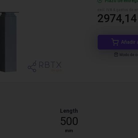
Plazo de entreg
excl. IVA & gastos de en
2974,14
Añadir 
Modo de co
Length
500
mm