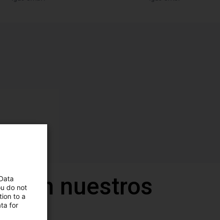
a con nuestros
 Data
ou do not
ion to a
ta for