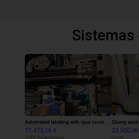
Sistemas
Automated labeling with igus room gantry and a cab label printer
11.473,16 €
23.500,06
TOPP Fördertechnik
Dobot