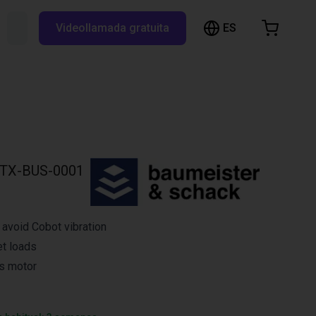
ES
Buscar RBTX...
Videollamada gratuita
esta de la compra
a está vacía
Navegar por la tienda
TX-BUS-0001
avoid Cobot vibration
et loads
s motor