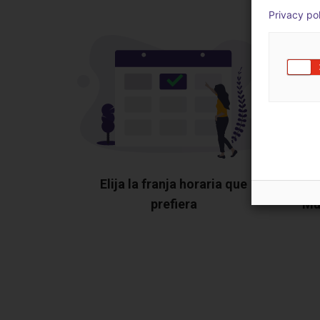
Privacy po
Elija la franja horaria que
prefiera
Mu