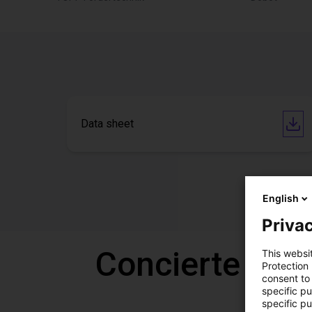
Data sheet
English
Privac
Concierte una
This websi
Protection
consent to 
specific p
specific pu