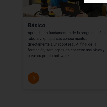
Básico
Aprenda los fundamentos de la programación d
robots y aplique sus conocimientos
directamente a un robot real. Al final de la
formación, será capaz de conectar una pinza y
crear su propio software.