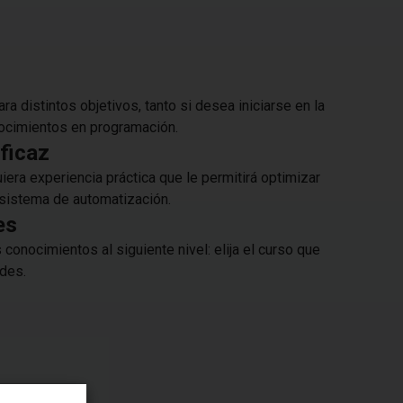
 distintos objetivos, tanto si desea iniciarse en la
nocimientos en programación.
ficaz
iera experiencia práctica que le permitirá optimizar
 sistema de automatización.
es
onocimientos al siguiente nivel: elija el curso que
des.