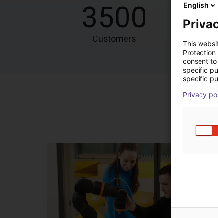
3500
English
Privac
Customers
This websi
Protection
consent to 
specific p
specific pu
Privacy po