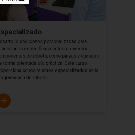
specializado
esarrolle soluciones personalizadas para
plicaciones específicas e integre diversos
omponentes de robots, como pinzas y cámaras,
e forma orientada a la práctica. Este curso
roporciona conocimientos especializados en la
rogramación de robots.