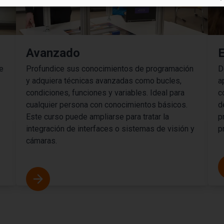
Avanzado
E
e
Profundice sus conocimientos de programación
D
y adquiera técnicas avanzadas como bucles,
a
condiciones, funciones y variables. Ideal para
c
cualquier persona con conocimientos básicos.
d
Este curso puede ampliarse para tratar la
p
integración de interfaces o sistemas de visión y
p
cámaras.