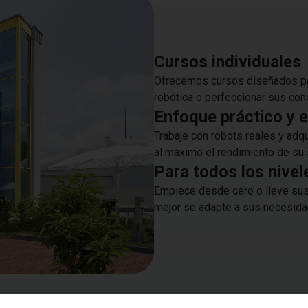
Cursos individuales
Ofrecemos cursos diseñados para
robótica o perfeccionar sus co
Enfoque práctico y e
Trabaje con robots reales y adqu
al máximo el rendimiento de su
Para todos los nivel
Empiece desde cero o lleve sus c
mejor se adapte a sus necesida