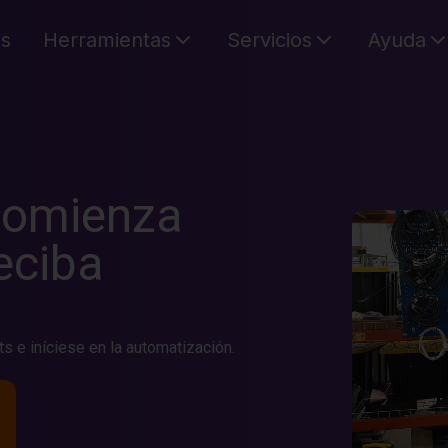
es
Herramientas
Servicios
Ayuda
C
Su cest
comienza
eciba
s e iníciese en la automatización.