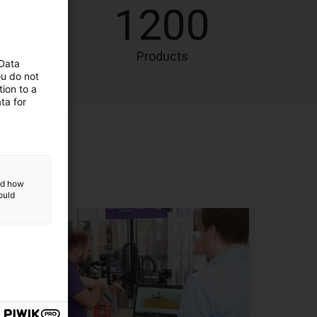
0
1200
r
Products
 Data
ou do not
ion to a
ta for
and how
ould