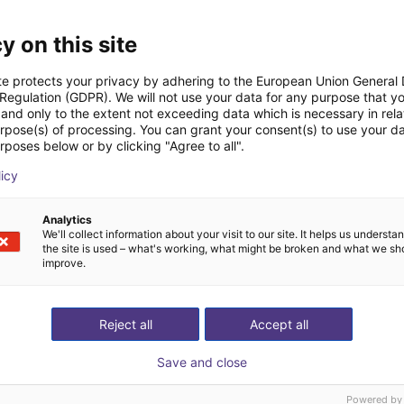
600
25
y on this site
Application templates
Global partne
te protects your privacy by adhering to the European Union General
 Regulation (GDPR). We will not use your data for any purpose that y
and only to the extent not exceeding data which is necessary in relat
urpose(s) of processing. You can grant your consent(s) to use your da
rposes below or by clicking "Agree to all".
licy
Cursos
Analytics
We'll collect information about your visit to our site. It helps us underst
the site is used – what's working, what might be broken and what we sh
improve.
Reject all
Accept all
Save and close
Powered by