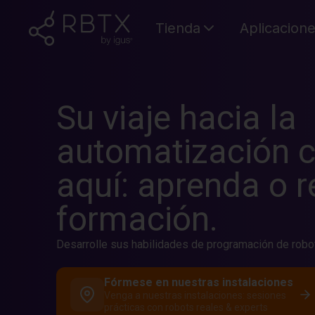
Tienda
Aplicacion
Su viaje hacia la
automatización 
aquí: aprenda o r
formación.
Desarrolle sus habilidades de programación de robot
Fórmese en nuestras instalaciones
Venga a nuestras instalaciones: sesiones
prácticas con robots reales & experts