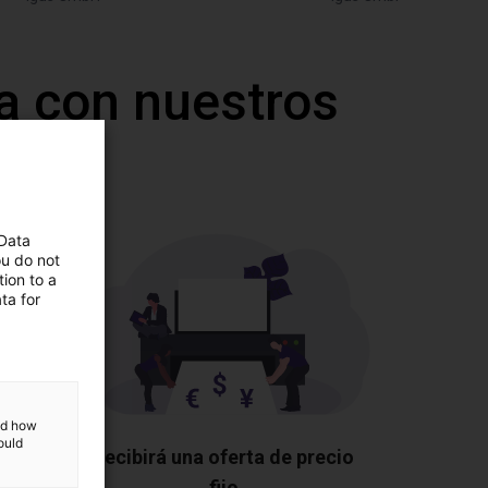
a con nuestros
 Data
ou do not
ion to a
ta for
and how
ould
os los
Recibirá una oferta de precio
fijo