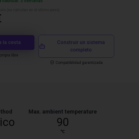
a habitual: 3 semanas
vío (se calculan en el último paso)
€
a la cesta
Construir un sistema
completo
mpra libre
Compatibilidad garantizada
ethod
Max. ambient temperature
ico
90
℃