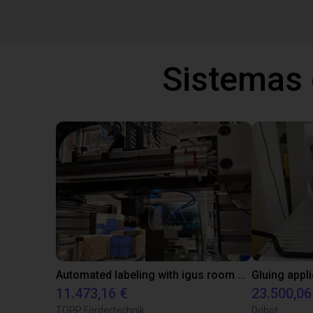
Sistemas
Automated labeling with igus room gantry and a cab label printer
11.473,16 €
23.500,06
TOPP Fördertechnik
Dobot