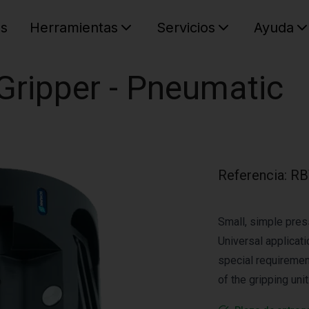
es
Herramientas
Servicios
Ayuda
C
Su cest
ripper - Pneumatic
Referencia
:
RB
Small, simple press
Universal applicati
special requiremen
of the gripping unit