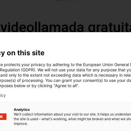
 videollamada gratuit
expertos
y on this site
te protects your privacy by adhering to the European Union General
 Regulation (GDPR). We will not use your data for any purpose that y
and only to the extent not exceeding data which is necessary in relat
urpose(s) of processing. You can grant your consent(s) to use your da
rposes below or by clicking "Agree to all".
licy
Analytics
We'll collect information about your visit to our site. It helps us underst
the site is used – what's working, what might be broken and what we sh
Definimos con usted tod
improve.
éstrenos su aplicación
componentes