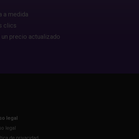
a a medida
 clics
 un precio actualizado
so legal
so legal
ítica de privacidad