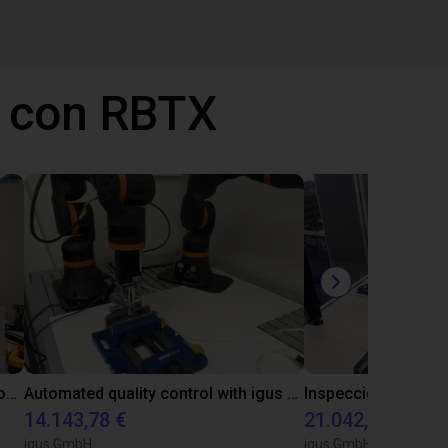
 con RBTX
Laboratory automation with igus cobot ReBeL 6DOF
Automated quality control with igus ReBeL
14.143,78 €
21.042,17 €
igus GmbH
igus GmbH