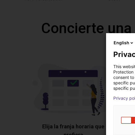
Concierte una
English
Privac
This websi
Protection
consent to 
specific p
specific pu
Privacy po
Elija la franja horaria que
prefiera
Mu