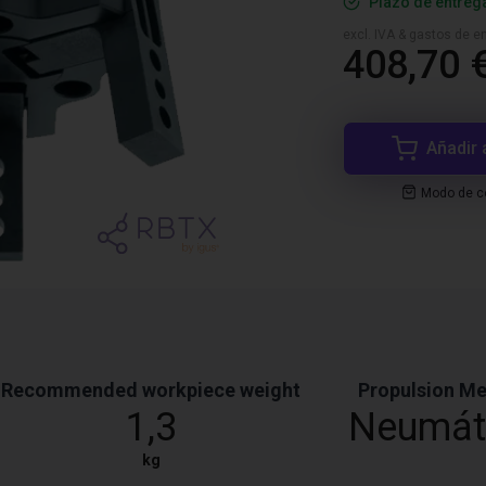
Plazo de entreg
excl. IVA & gastos de en
408,70 
Añadir 
Modo de co
Recommended workpiece weight
Propulsion M
1,3
Neumát
kg