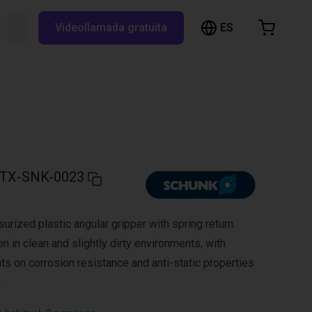
ES
Buscar RBTX...
Videollamada gratuita
esta de la compra
a está vacía
Navegar por la tienda
TX-SNK-0023
urized plastic angular gripper with spring return.
on in clean and slightly dirty environments, with
ts on corrosion resistance and anti-static properties
.