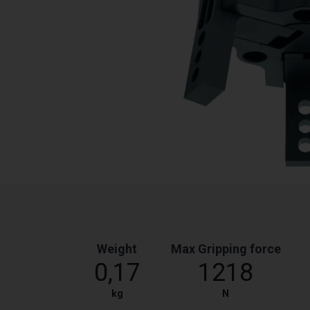
Weight
Max Gripping force
0,17
1218
kg
N