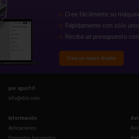
Cree fácilmente su máquin
Rápidamente con sólo unos
Reciba un presupuesto con
Cree un nuevo diseño
por igus®
®
info@rbtx.com
Información
Avi
Aplicaciones
Avi
Preguntas frecuentes
Pol