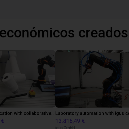
 económicos creados
Gluing application with collaborative robot
 €
13.816,49 €
igus GmbH