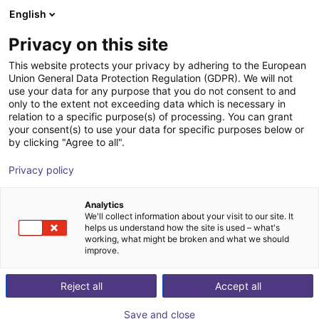
English
Cesta de la compra
ES
Privacy on this site
Su cesta está vacía
This website protects your privacy by adhering to the European
Robots para
Union General Data Protection Regulation (GDPR). We will not
Navegar por la tienda
use your data for any purpose that you do not consent to and
only to the extent not exceeding data which is necessary in
eventos, ferias y
relation to a specific purpose(s) of processing. You can grant
your consent(s) to use your data for specific purposes below or
by clicking "Agree to all".
presentaciones
Privacy policy
de productos
Analytics
We'll collect information about your visit to our site. It
helps us understand how the site is used – what's
En eventos y ferias, los robots actúan como un imán para
working, what might be broken and what we should
los visitantes. Esto se debe a que los procesos y
improve.
productos siempre captan la atención del público cuando
Reject all
Accept all
están en movimiento. Las empresas innovadoras y con
visión de futuro, así como los organizadores de eventos,
Save and close