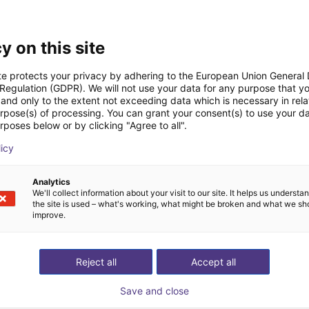
y on this site
te protects your privacy by adhering to the European Union General
 Regulation (GDPR). We will not use your data for any purpose that y
and only to the extent not exceeding data which is necessary in relat
urpose(s) of processing. You can grant your consent(s) to use your da
rposes below or by clicking "Agree to all".
Definimos con usted tod
licy
éstrenos su aplicación
componentes
Analytics
We'll collect information about your visit to our site. It helps us underst
the site is used – what's working, what might be broken and what we sh
improve.
Reject all
Accept all
Save and close