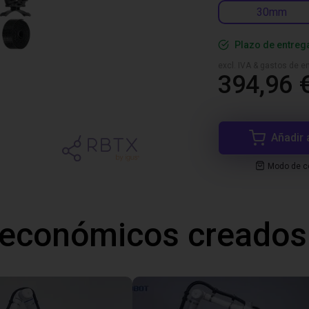
30mm
Plazo de entreg
excl. IVA & gastos de en
394,96 
Añadir 
Modo de co
 económicos creados