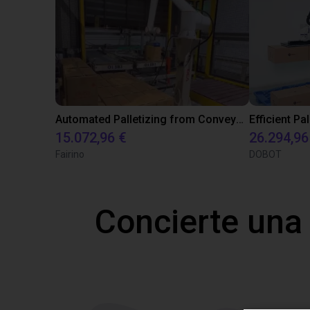
Automated Palletizing from Conveyor Belt with Fairino FR20
15.072,96 €
26.294,96
Fairino
DOBOT
Concierte una