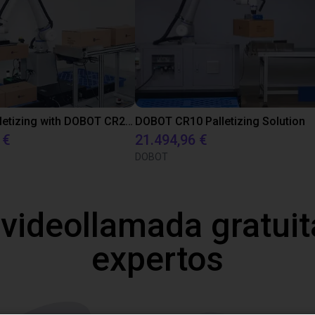
Efficient Palletizing with DOBOT CR20A
DOBOT CR10 Palletizing Solution
 €
21.494,96 €
DOBOT
 videollamada gratuit
expertos