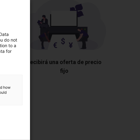
 Data
ou do not
ion to a
ta for
os los
Recibirá una oferta de precio
fijo
and how
ould