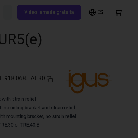
ES
Buscar RBTX...
Videollamada gratuita
esta de la compra
a está vacía
 UR5(e)
Navegar por la tienda
E.918.068.LAE30
with strain relief
h mounting bracket and strain relief
h mounting bracket, no strain relief
 TRE.30 or TRE.40.B